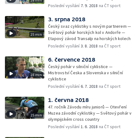
28 min
Poslední vysílání
7. 9. 2018
na ČT sport
3. srpna 2018
Český svaz cyklistiky s novým partnerem —
Světový pohár horských kol v Andorře —
25 min
Etapový závod Transalp na horských kolech
Poslední vysílání
3. 8. 2018
na ČT sport
6. července 2018
Český pohár v silniční cyklistice —
Mistrovství Česka a Slovenska v silniční
28 min
cyklistice
Poslední vysílání
6. 7. 2018
na ČT sport
1. června 2018
47. ročník Závodu míru juniorů — Otevření
Muzea závodní cyklistiky — Světový pohár v
25 min
olympijském cross country
Poslední vysílání
1. 6. 2018
na ČT sport