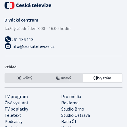
Divácké centrum
každý všední den:
8:00—16:00 hodin
261 136 113
info@ceskatelevize.cz
Vzhled
Světlý
Tmavý
Systém
TV program
Pro média
Živé vysílání
Reklama
TV poplatky
Studio Brno
Teletext
Studio Ostrava
Podcasty
Rada ČT