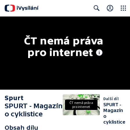
Close
Search
ČT nemá práva 
pro internet
Spurt
Další díl
ČT nemá práva
SPURT - Magazín
SPURT -
pro internet
Magazín
o cyklistice
o
cyklistice
Obsah dílu