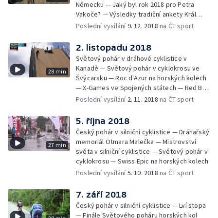
Německu — Jaký byl rok 2018 pro Petra
Vakoče? — Výsledky tradiční ankety Král
cyklistiky
Poslední vysílání
9. 12. 2018
na ČT sport
2. listopadu 2018
Světový pohár v dráhové cyklistice v
Kanadě — Světový pohár v cyklokrosu ve
28 min
Švýcarsku — Roc d'Azur na horských kolech
— X-Games ve Spojených státech — Red Bull
Rampage
Poslední vysílání
2. 11. 2018
na ČT sport
5. října 2018
Český pohár v silniční cyklistice — Dráhařský
memoriál Otmara Malečka — Mistrovství
27 min
světa v silniční cyklistice — Světový pohár v
cyklokrosu — Swiss Epic na horských kolech
Poslední vysílání
5. 10. 2018
na ČT sport
7. září 2018
Český pohár v silniční cyklistice — Lví stopa
— Finále Světového poháru horských kol