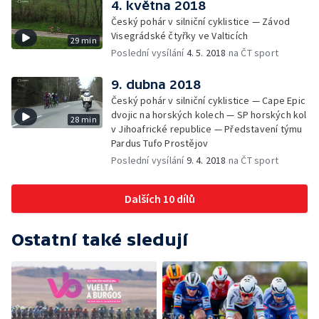
4. května 2018
Český pohár v silniční cyklistice — Závod
Visegrádské čtyřky ve Valticích
29 min
Poslední vysílání
4. 5. 2018
na ČT sport
9. dubna 2018
Český pohár v silniční cyklistice — Cape Epic
dvojic na horských kolech — SP horských kol
28 min
v Jihoafrické republice — Představení týmu
Pardus Tufo Prostějov
Poslední vysílání
9. 4. 2018
na ČT sport
Dalších 10 dílů
Ostatní také sledují