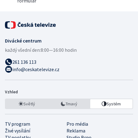
formulář
Divácké centrum
každý všední den:
8:00—16:00 hodin
261 136 113
info@ceskatelevize.cz
Vzhled
Světlý
Tmavý
Systém
TV program
Pro média
Živé vysílání
Reklama
TV poplatky
Studio Brno