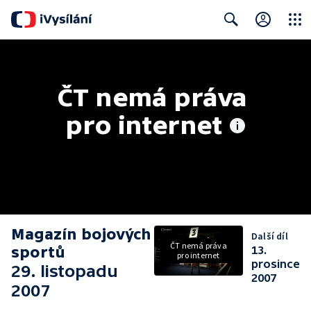
Close
Search
ČT nemá práva 
pro internet
Magazín bojových
Další díl
ČT nemá práva
sportů
13.
pro internet
prosince
29. listopadu
2007
2007