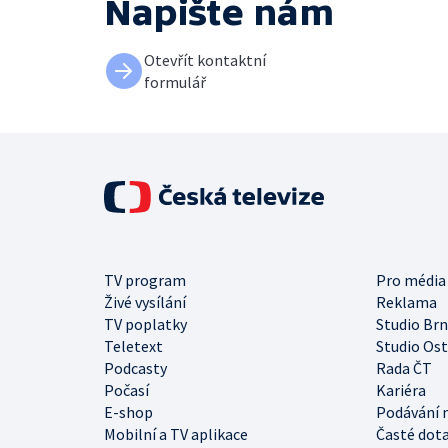
Napište nám
Otevřít kontaktní
formulář
TV program
Pro média
Živé vysílání
Reklama
TV poplatky
Studio Br
Teletext
Studio Os
Podcasty
Rada ČT
Počasí
Kariéra
E-shop
Podávání 
Mobilní a TV aplikace
Časté dot