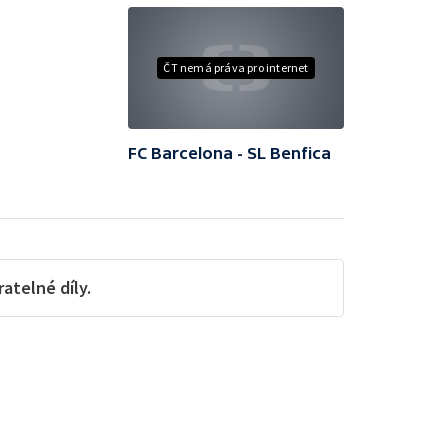
ČT nemá práva pro internet
FC Barcelona - SL Benfica
telné díly.