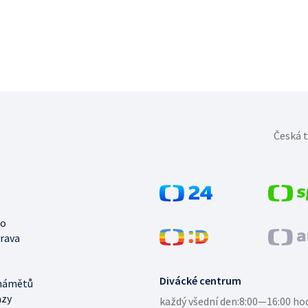
Česká t
no
trava
Divácké centrum
námětů
azy
každý všední den:
8:00—16:00 ho