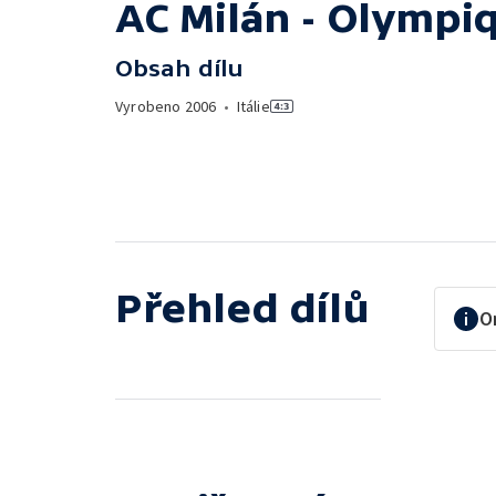
AC Milán - Olympi
Obsah dílu
Vyrobeno
2006
•
Itálie
Přehled dílů
O