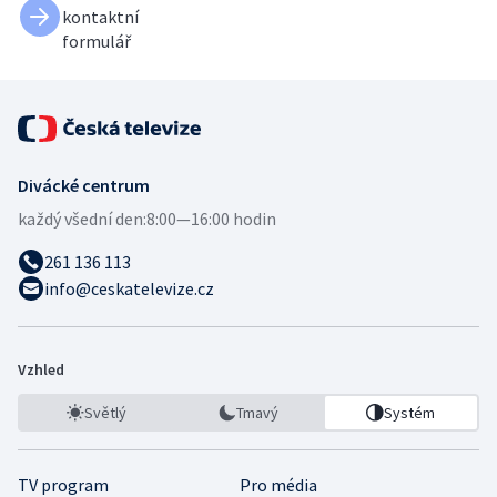
kontaktní
formulář
Divácké centrum
každý všední den:
8:00—16:00 hodin
261 136 113
info@ceskatelevize.cz
Vzhled
Světlý
Tmavý
Systém
TV program
Pro média