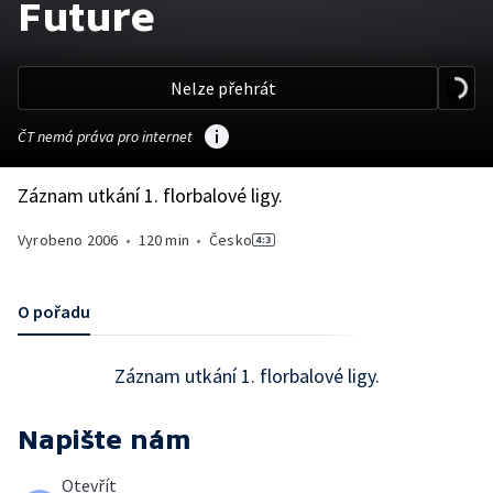
Future
Nelze přehrát
ČT nemá práva pro internet
Záznam utkání 1. florbalové ligy.
Vyrobeno
2006
•
120 min
•
Česko
O pořadu
Záznam utkání 1. florbalové ligy.
Napište nám
Otevřít