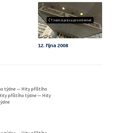
ČT nemá práva pro internet
12. října 2008
ho týdne — Hity příštího
Hity příštího týdne — Hity
týdne
ho týdne — Hity příštího