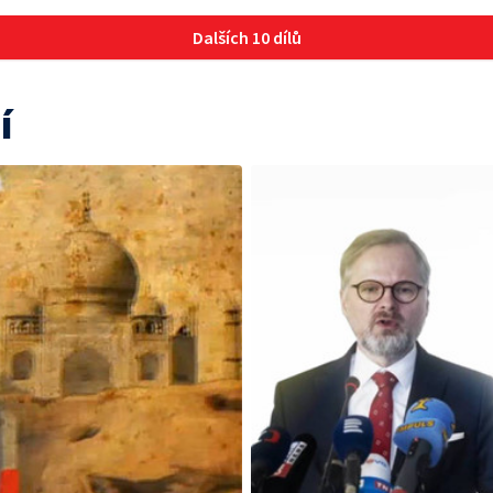
Dalších 10 dílů
í