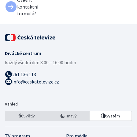
kontaktní
formulář
Divácké centrum
každý všední den:
8:00—16:00 hodin
261 136 113
info@ceskatelevize.cz
Vzhled
Světlý
Tmavý
Systém
TV program
Pro média