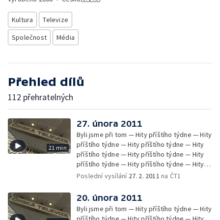
Kultura
Televize
Společnost
Média
Přehled dílů
112 přehratelných
27. února 2011
Byli jsme při tom — Hity příštího týdne — Hity
příštího týdne — Hity příštího týdne — Hity
21 min
příštího týdne — Hity příštího týdne — Hity
příštího týdne — Hity příštího týdne — Hity
příštího týdne — Hity příštího týdne
Poslední vysílání
27. 2. 2011
na ČT1
20. února 2011
Byli jsme při tom — Hity příštího týdne — Hity
příštího týdne — Hity příštího týdne — Hity