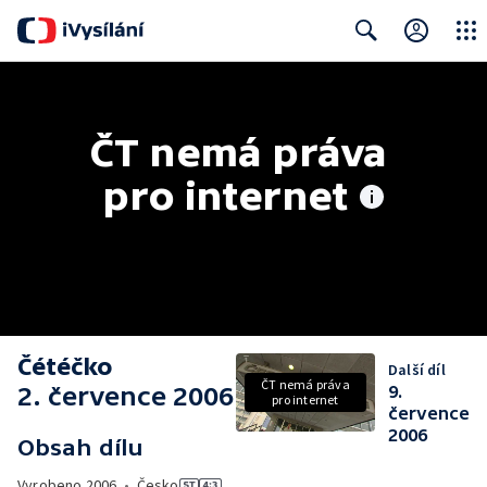
Close
Search
ČT nemá práva 
pro internet
Čétéčko
Další díl
ČT nemá práva
2. července 2006
9.
pro internet
července
2006
Obsah dílu
Vyrobeno
2006
•
Česko