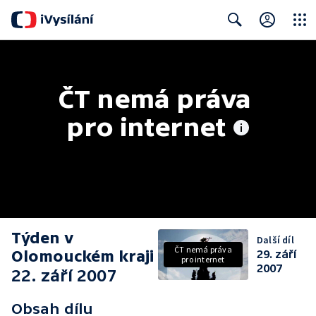
Close
Search
ČT nemá práva 
pro internet
Týden v
Další díl
ČT nemá práva
Olomouckém kraji
29. září
pro internet
2007
22. září 2007
Obsah dílu