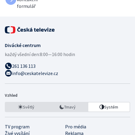
formulář
Divácké centrum
každý všední den:
8:00—16:00 hodin
261 136 113
info@ceskatelevize.cz
Vzhled
Světlý
Tmavý
Systém
TV program
Pro média
Živé vysílání
Reklama