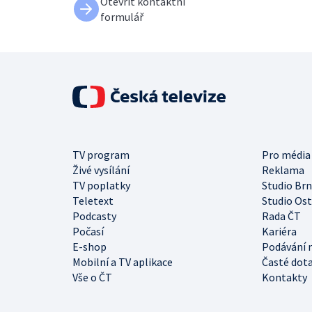
Otevřít kontaktní
formulář
TV program
Pro média
Živé vysílání
Reklama
TV poplatky
Studio Br
Teletext
Studio Os
Podcasty
Rada ČT
Počasí
Kariéra
E-shop
Podávání 
Mobilní a TV aplikace
Časté dot
Vše o ČT
Kontakty