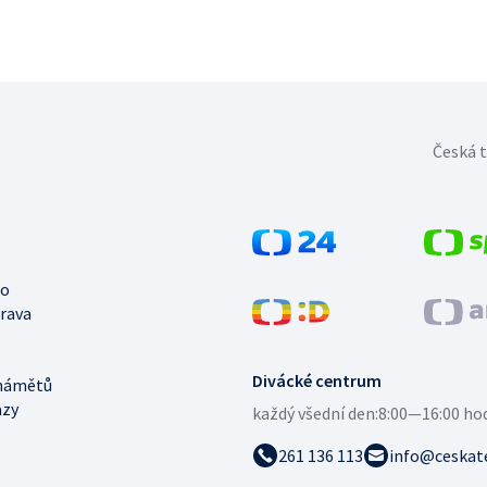
Česká t
no
trava
Divácké centrum
námětů
azy
každý všední den:
8:00—16:00 ho
261 136 113
info@ceskate