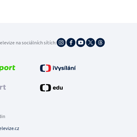
elevize na sociálních sítích:
din
levize.cz