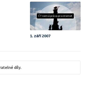
ČT nemá práva pro internet
1. září 2007
telné díly.