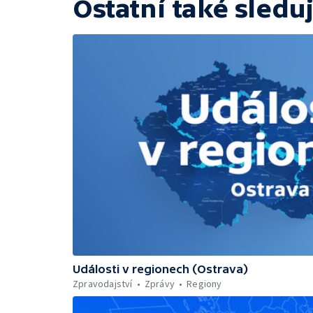
Ostatní také sleduj
Události v regionech (Ostrava)
Zpravodajství
Zprávy
Regiony