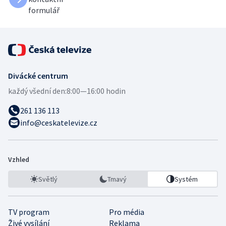
formulář
Divácké centrum
každý všední den:
8:00—16:00 hodin
261 136 113
info@ceskatelevize.cz
Vzhled
Světlý
Tmavý
Systém
TV program
Pro média
Živé vysílání
Reklama