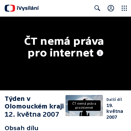
Close
Search
ČT nemá práva 
pro internet
Týden v
Další díl
ČT nemá práva
Olomouckém kraji
19.
pro internet
května
12. května 2007
2007
Obsah dílu