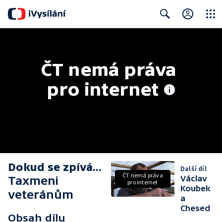
Close
Search
ČT nemá práva 
pro internet
Dokud se zpívá...
Další díl
ČT nemá práva
Taxmeni
Václav
pro internet
Koubek
veteránům
a
Chesed
Obsah dílu