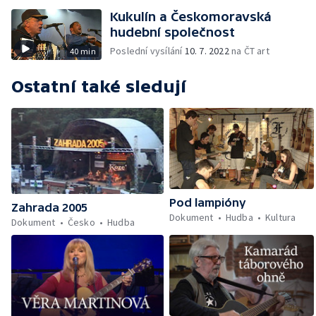
Kukulín a Českomoravská
hudební společnost
Poslední vysílání
10. 7. 2022
na ČT art
40 min
Ostatní také sledují
Pod lampióny
Zahrada 2005
Dokument
Hudba
Kultura
Dokument
Česko
Hudba