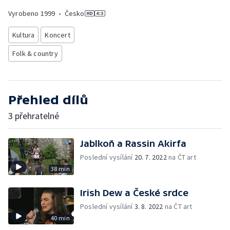
Vyrobeno
1999
•
Česko
Kultura
Koncert
Folk & country
Přehled dílů
3 přehratelné
Jablkoň a Rassin Akirfa
Poslední vysílání
20. 7. 2022
na ČT art
38 min
Irish Dew a České srdce
Poslední vysílání
3. 8. 2022
na ČT art
40 min