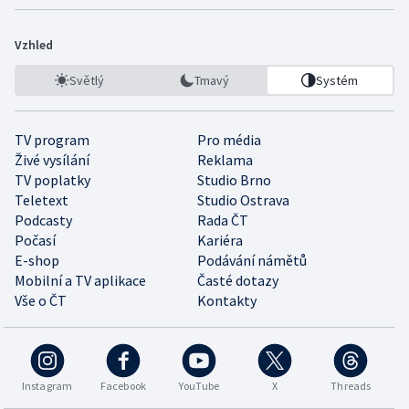
Vzhled
Světlý
Tmavý
Systém
TV program
Pro média
Živé vysílání
Reklama
TV poplatky
Studio Brno
Teletext
Studio Ostrava
Podcasty
Rada ČT
Počasí
Kariéra
E-shop
Podávání námětů
Mobilní a TV aplikace
Časté dotazy
Vše o ČT
Kontakty
Instagram
Facebook
YouTube
X
Threads