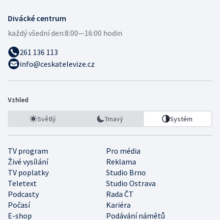
Divácké centrum
každý všední den:
8:00—16:00 hodin
261 136 113
info@ceskatelevize.cz
Vzhled
Světlý
Tmavý
Systém
TV program
Pro média
Živé vysílání
Reklama
TV poplatky
Studio Brno
Teletext
Studio Ostrava
Podcasty
Rada ČT
Počasí
Kariéra
E-shop
Podávání námětů