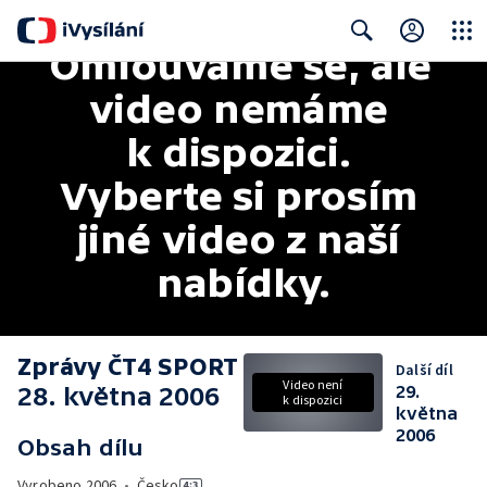
Omlouváme se, ale 
Close
Search
video nemáme 
k dispozici. 
Vyberte si prosím 
jiné video z naší 
nabídky.
Zprávy ČT4 SPORT
Další díl
Video není
28. května 2006
29.
k dispozici
května
2006
Obsah dílu
Vyrobeno
2006
•
Česko