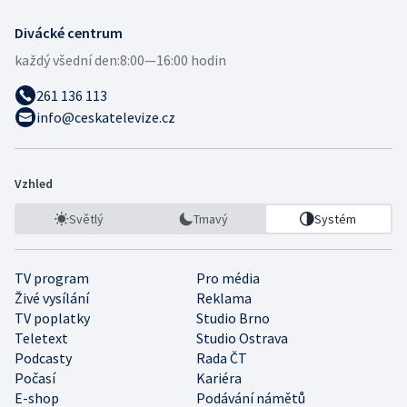
Divácké centrum
každý všední den:
8:00—16:00 hodin
261 136 113
info@ceskatelevize.cz
Vzhled
Světlý
Tmavý
Systém
TV program
Pro média
Živé vysílání
Reklama
TV poplatky
Studio Brno
Teletext
Studio Ostrava
Podcasty
Rada ČT
Počasí
Kariéra
E-shop
Podávání námětů