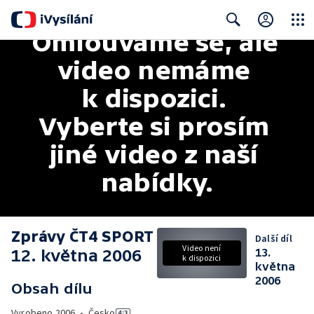
Omlouváme se, ale 
Close
Search
video nemáme 
k dispozici. 
Vyberte si prosím 
jiné video z naší 
nabídky.
Zprávy ČT4 SPORT
Další díl
Video není
12. května 2006
13.
k dispozici
května
2006
Obsah dílu
Vyrobeno
2006
•
Česko