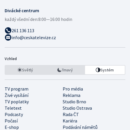
Divácké centrum
každý všední den:
8:00—16:00 hodin
261 136 113
info@ceskatelevize.cz
Vzhled
Světlý
Tmavý
Systém
TV program
Pro média
Živé vysílání
Reklama
TV poplatky
Studio Brno
Teletext
Studio Ostrava
Podcasty
Rada ČT
Počasí
Kariéra
E-shop
Podávání námětů