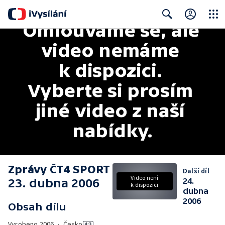
Omlouváme se, ale 
Close
Search
video nemáme 
k dispozici. 
Vyberte si prosím 
jiné video z naší 
nabídky.
Zprávy ČT4 SPORT
Další díl
Video není
23. dubna 2006
24.
k dispozici
dubna
2006
Obsah dílu
Vyrobeno
2006
•
Česko