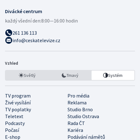
Divácké centrum
každý všední den:
8:00—16:00 hodin
261 136 113
info@ceskatelevize.cz
Vzhled
Světlý
Tmavý
Systém
TV program
Pro média
Živé vysílání
Reklama
TV poplatky
Studio Brno
Teletext
Studio Ostrava
Podcasty
Rada ČT
Počasí
Kariéra
E-shop
Podávání námětů