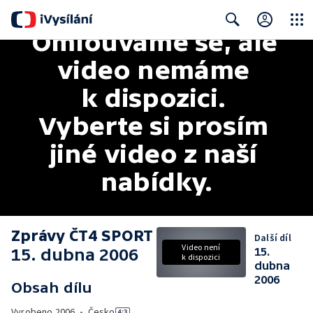
Omlouváme se, ale 
Close
Search
video nemáme 
k dispozici. 
Vyberte si prosím 
jiné video z naší 
nabídky.
Zprávy ČT4 SPORT
Další díl
Video není
15. dubna 2006
15.
k dispozici
dubna
2006
Obsah dílu
Vyrobeno
2006
•
Česko