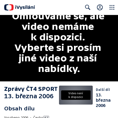
Omlouváme se, ale 
Close
Search
video nemáme 
k dispozici. 
Vyberte si prosím 
jiné video z naší 
nabídky.
Zprávy ČT4 SPORT
Další díl
Video není
13. března 2006
13.
k dispozici
března
2006
Obsah dílu
Vyrobeno
2006
•
Česko