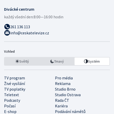
Divácké centrum
každý všední den:
8:00—16:00 hodin
261 136 113
info@ceskatelevize.cz
Vzhled
Světlý
Tmavý
Systém
TV program
Pro média
Živé vysílání
Reklama
TV poplatky
Studio Brno
Teletext
Studio Ostrava
Podcasty
Rada ČT
Počasí
Kariéra
E-shop
Podávání námětů