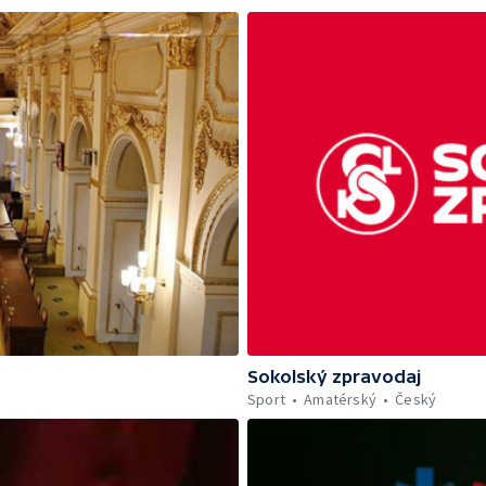
Sokolský zpravodaj
Sport
Amatérský
Český