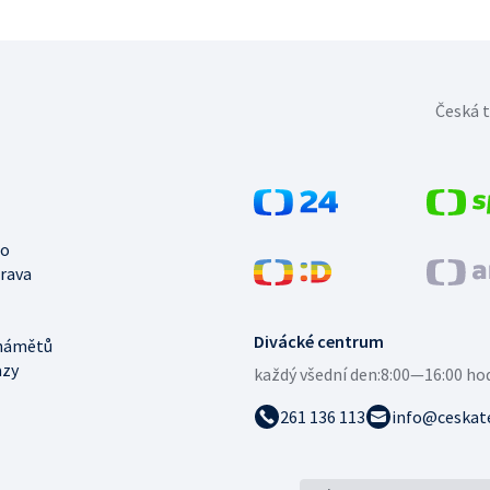
Česká t
no
trava
Divácké centrum
námětů
azy
každý všední den:
8:00—16:00 ho
261 136 113
info@ceskate