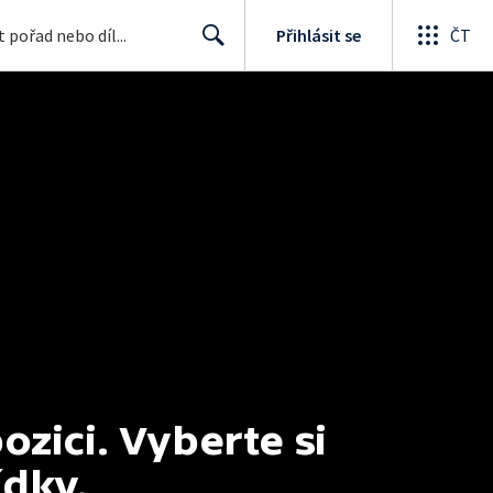
Přihlásit se
ČT
Search
ici. Vyberte si 
ídky.