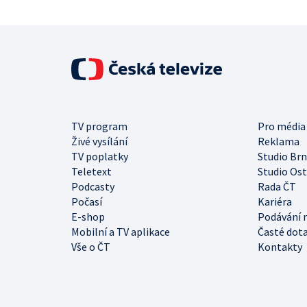
TV program
Pro média
Živé vysílání
Reklama
TV poplatky
Studio Br
Teletext
Studio Os
Podcasty
Rada ČT
Počasí
Kariéra
E-shop
Podávání 
Mobilní a TV aplikace
Časté dot
Vše o ČT
Kontakty