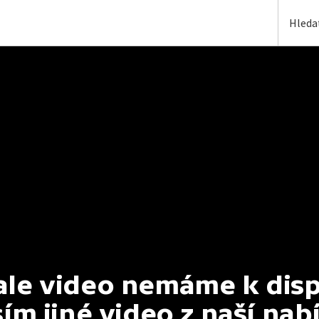
e video nemáme k dispoz
ím jiné video z naší nab