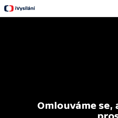
Omlouváme se, al
pros