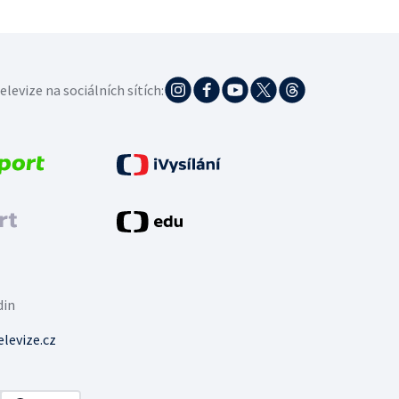
elevize na sociálních sítích:
din
levize.cz