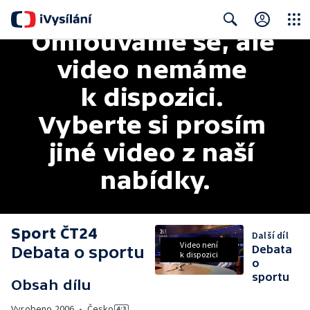
Omlouváme se, ale 
Close
Search
video nemáme 
k dispozici. 
Vyberte si prosím 
jiné video z naší 
nabídky.
Sport ČT24
Další díl
Video není
Debata o sportu
Debata
k dispozici
o
sportu
Obsah dílu
Vyrobeno
2006
•
Česko