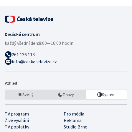
Divácké centrum
každý všední den:
8:00—16:00 hodin
261 136 113
info@ceskatelevize.cz
Vzhled
Světlý
Tmavý
Systém
TV program
Pro média
Živé vysílání
Reklama
TV poplatky
Studio Brno