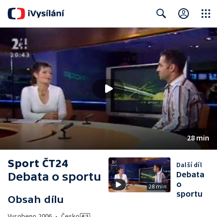
Close
Search
28 min
Sport ČT24
Další díl
Debata o sportu
Debata
o
28 min
sportu
Obsah dílu
Vyrobeno
2006
•
Česko