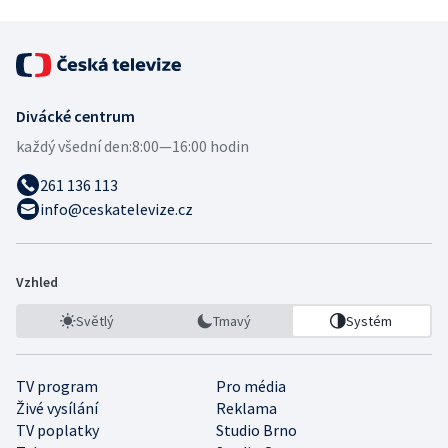
Divácké centrum
každý všední den:
8:00—16:00 hodin
261 136 113
info@ceskatelevize.cz
Vzhled
Světlý
Tmavý
Systém
TV program
Pro média
Živé vysílání
Reklama
TV poplatky
Studio Brno