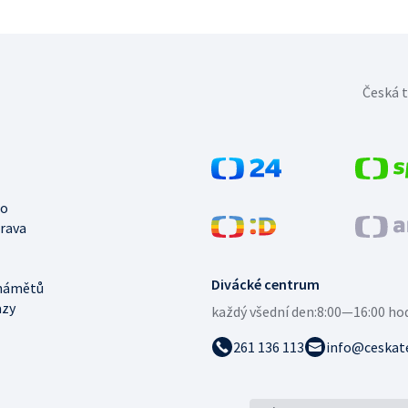
Česká t
no
trava
Divácké centrum
námětů
azy
každý všední den:
8:00—16:00 ho
261 136 113
info@ceskate