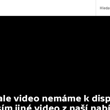
e video nemáme k dispoz
ím jiné video z naší nab