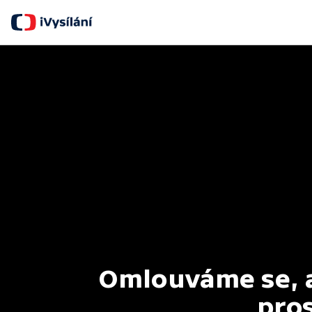
Omlouváme se, al
pros