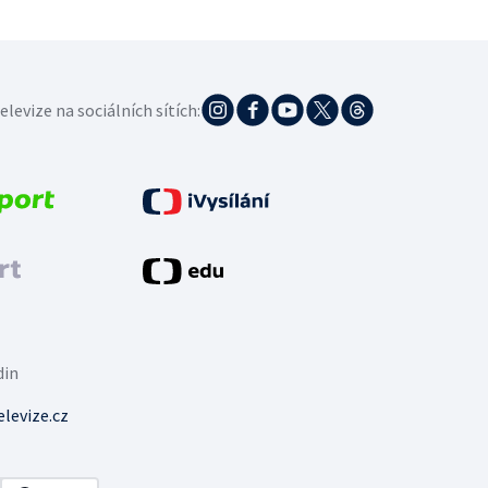
elevize na sociálních sítích:
din
levize.cz