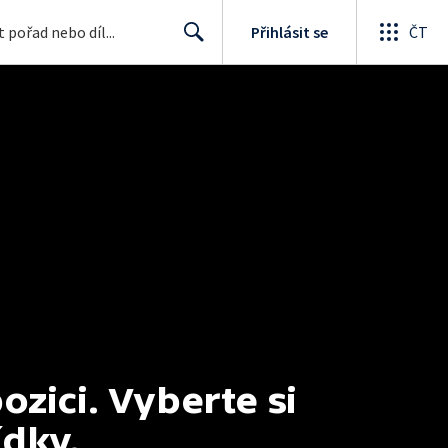
Přihlásit se
ČT
Search
ici. Vyberte si 
ídky.