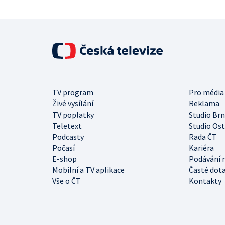
TV program
Pro média
Živé vysílání
Reklama
TV poplatky
Studio Br
Teletext
Studio Os
Podcasty
Rada ČT
Počasí
Kariéra
E-shop
Podávání 
Mobilní a TV aplikace
Časté dot
Vše o ČT
Kontakty