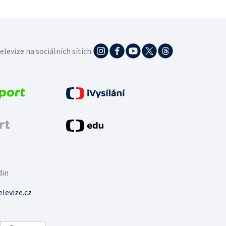
elevize na sociálních sítích:
din
levize.cz