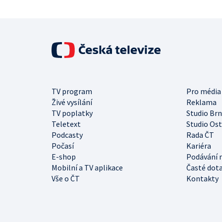
TV program
Pro média
Živé vysílání
Reklama
TV poplatky
Studio Br
Teletext
Studio Os
Podcasty
Rada ČT
Počasí
Kariéra
E-shop
Podávání 
Mobilní a TV aplikace
Časté dot
Vše o ČT
Kontakty