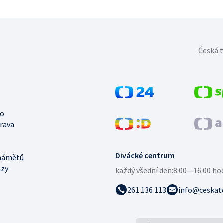
Česká t
no
trava
Divácké centrum
námětů
azy
každý všední den:
8:00—16:00 ho
261 136 113
info@ceskate