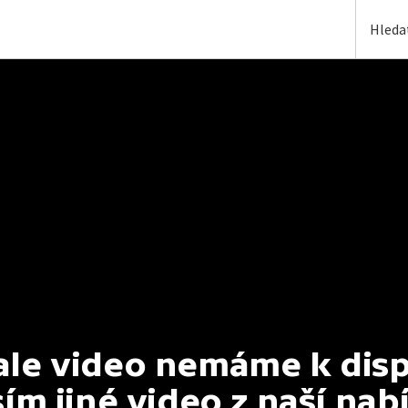
e video nemáme k dispoz
ím jiné video z naší nab