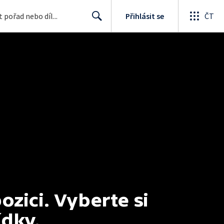
Přihlásit se
ČT
Search
ici. Vyberte si 
ídky.