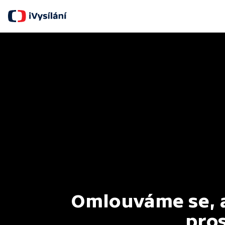
Omlouváme se, al
pros