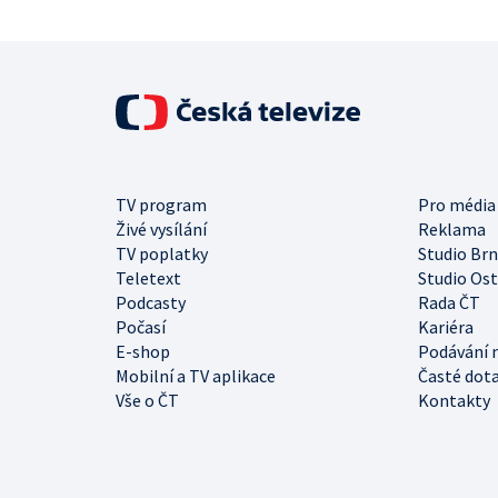
TV program
Pro média
Živé vysílání
Reklama
TV poplatky
Studio Br
Teletext
Studio Os
Podcasty
Rada ČT
Počasí
Kariéra
E-shop
Podávání 
Mobilní a TV aplikace
Časté dot
Vše o ČT
Kontakty