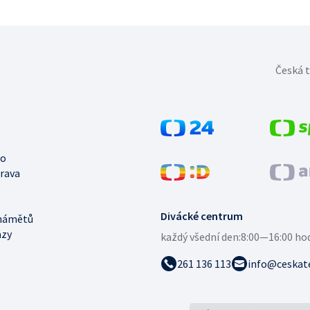
Česká t
no
trava
Divácké centrum
námětů
azy
každý všední den:
8:00—16:00 ho
261 136 113
info@ceskate