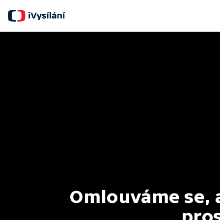
Omlouváme se, al
pros