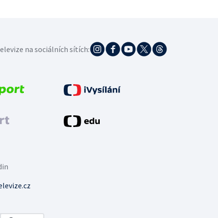
elevize na sociálních sítích:
din
levize.cz