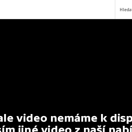
e video nemáme k dispoz
ím jiné video z naší nab