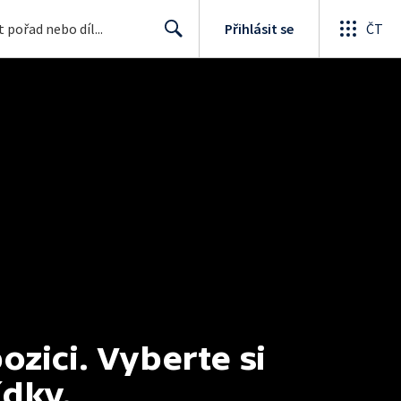
Přihlásit se
ČT
Search
ici. Vyberte si 
ídky.