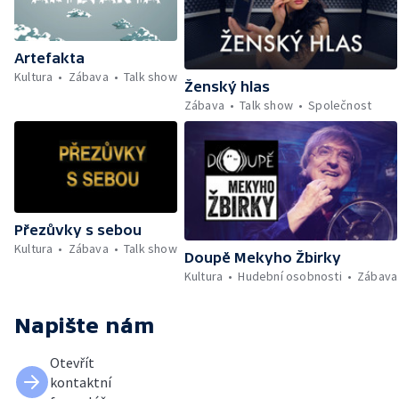
Artefakta
Kultura
Zábava
Talk show
Ženský hlas
Zábava
Talk show
Společnost
Přezůvky s sebou
Kultura
Zábava
Talk show
Doupě Mekyho Žbirky
Kultura
Hudební osobnosti
Zábava
Napište nám
Otevřít
kontaktní