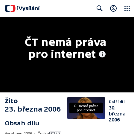
Close
Search
ČT nemá práva 
pro internet
Žito
Další díl
ČT nemá práva
23. března 2006
30.
pro internet
března
2006
Obsah dílu
Vyrobeno
2006
•
Česko