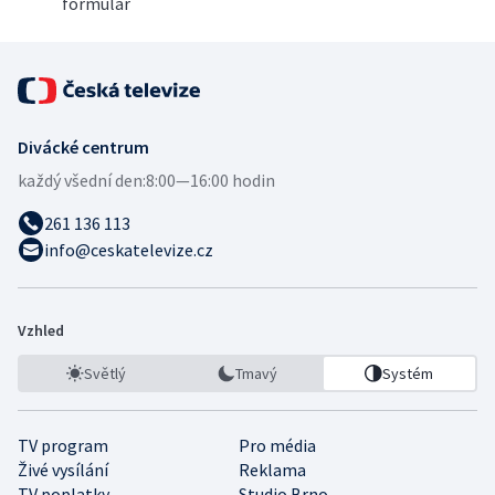
formulář
Divácké centrum
každý všední den:
8:00—16:00 hodin
261 136 113
info@ceskatelevize.cz
Vzhled
Světlý
Tmavý
Systém
TV program
Pro média
Živé vysílání
Reklama
TV poplatky
Studio Brno