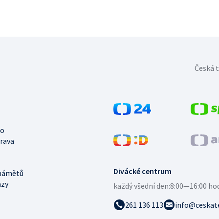
Česká t
no
trava
Divácké centrum
námětů
azy
každý všední den:
8:00—16:00 ho
261 136 113
info@ceskate