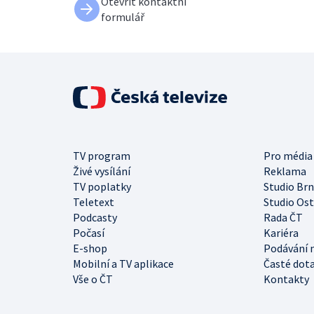
Otevřít kontaktní
formulář
TV program
Pro média
Živé vysílání
Reklama
TV poplatky
Studio Br
Teletext
Studio Os
Podcasty
Rada ČT
Počasí
Kariéra
E-shop
Podávání 
Mobilní a TV aplikace
Časté dot
Vše o ČT
Kontakty