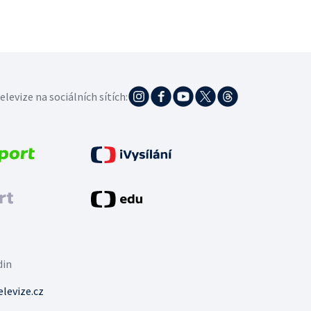
elevize na sociálních sítích:
din
levize.cz