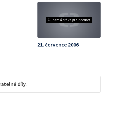
ČT nemá práva pro internet
21. července 2006
telné díly.