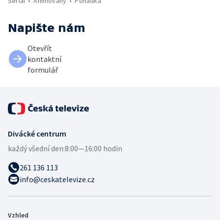
Seriál
Animovaný
Pohádka
Napište nám
Otevřít
kontaktní
formulář
Divácké centrum
každý všední den:
8:00—16:00 hodin
261 136 113
info@ceskatelevize.cz
Vzhled