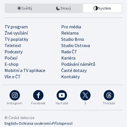
Světlý
Tmavý
Systém
TV program
Pro média
Živé vysílání
Reklama
TV poplatky
Studio Brno
Teletext
Studio Ostrava
Podcasty
Rada ČT
Počasí
Kariéra
E-shop
Podávání námětů
Mobilní a TV aplikace
Časté dotazy
Vše o ČT
Kontakty
Instagram
Facebook
YouTube
X
Threads
© Česká televize
•
•
English
Ochrana soukromí
Přístupnost