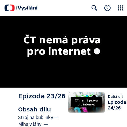
Close
Search
ČT nemá práva 
pro internet
Epizoda 23/26
Další díl
ČT nemá práva
Epizoda
pro internet
24/26
Obsah dílu
Stroj na bublinky —
Mlha v láhvi —