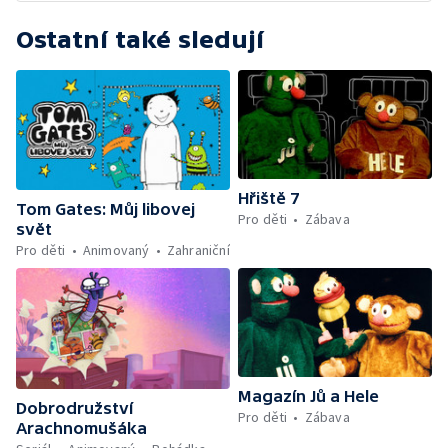
Ostatní také sledují
Hřiště 7
Tom Gates: Můj libovej
Pro děti
Zábava
svět
Pro děti
Animovaný
Zahraniční
Magazín Jů a Hele
Dobrodružství
Pro děti
Zábava
Arachnomušáka