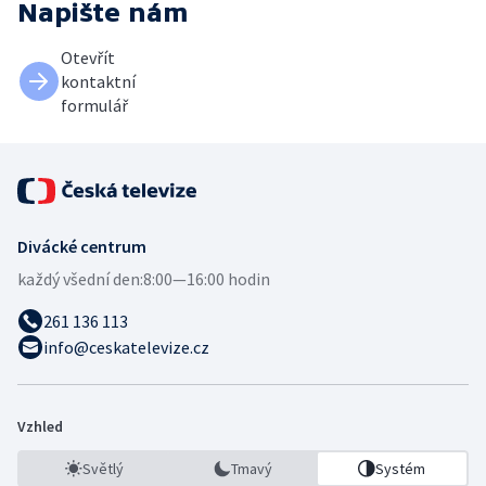
Napište nám
Otevřít
kontaktní
formulář
Divácké centrum
každý všední den:
8:00—16:00 hodin
261 136 113
info@ceskatelevize.cz
Vzhled
Světlý
Tmavý
Systém