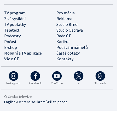
TV program
Pro média
Živé vysílání
Reklama
TV poplatky
Studio Brno
Teletext
Studio Ostrava
Podcasty
Rada ČT
Počasí
Kariéra
E-shop
Podávání námětů
Mobilní a TV aplikace
Časté dotazy
Vše o ČT
Kontakty
Instagram
Facebook
YouTube
X
Threads
© Česká televize
•
•
English
Ochrana soukromí
Přístupnost