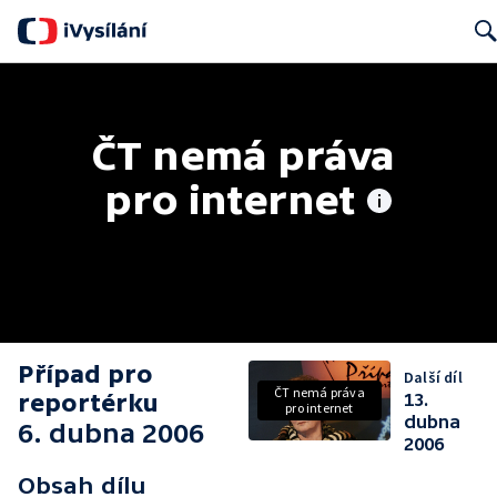
Searc
ČT nemá práva 
pro internet
Případ pro
Další díl
ČT nemá práva
reportérku
13.
pro internet
dubna
6. dubna 2006
2006
Obsah dílu