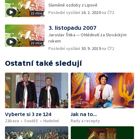
Slaměné ozdoby z Lipové
Poslední vysílání
16. 2. 2020
na ČT2
22 min
3. listopadu 2007
Jaroslav Štika — Ohlédnutí za Slováckým
rokem
23 min
Poslední vysílání
30. 9. 2019
na ČT2
Ostatní také sledují
Vyberte si 3 ze 124
Jak na to...
Zábava
Soutěž
Hudební
Rady a recepty