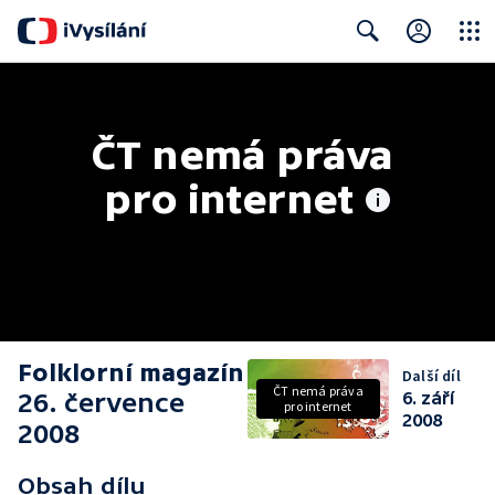
Close
Search
ČT nemá práva 
pro internet
Folklorní magazín
Další díl
ČT nemá práva
26. července
6. září
pro internet
2008
2008
Obsah dílu