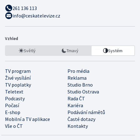
261 136 113
info@ceskatelevize.cz
Vzhled
Světlý
Tmavý
Systém
TV program
Pro média
Živé vysílání
Reklama
TV poplatky
Studio Brno
Teletext
Studio Ostrava
Podcasty
Rada ČT
Počasí
Kariéra
E-shop
Podávání námětů
Mobilní a TV aplikace
Časté dotazy
Vše o ČT
Kontakty