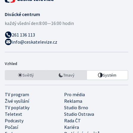
Divácké centrum
každý všední den:
8:00—16:00 hodin
261 136 113
info@ceskatelevize.cz
Vzhled
Světlý
Tmavý
Systém
TV program
Pro média
Živé vysílání
Reklama
TV poplatky
Studio Brno
Teletext
Studio Ostrava
Podcasty
Rada ČT
Počasí
Kariéra