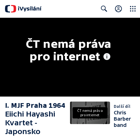
Close
Search
ČT nemá práva 
pro internet
I. MJF Praha 1964
Další díl
ČT nemá práva
Eiichi Hayashi
Chris
pro internet
Barber
Kvartet -
band
Japonsko