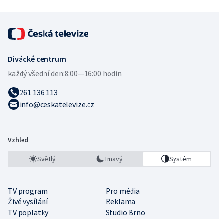
Divácké centrum
každý všední den:
8:00—16:00 hodin
261 136 113
info@ceskatelevize.cz
Vzhled
Světlý
Tmavý
Systém
TV program
Pro média
Živé vysílání
Reklama
TV poplatky
Studio Brno