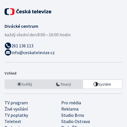
Divácké centrum
každý všední den:
8:00—16:00 hodin
261 136 113
info@ceskatelevize.cz
Vzhled
Světlý
Tmavý
Systém
TV program
Pro média
Živé vysílání
Reklama
TV poplatky
Studio Brno
Teletext
Studio Ostrava