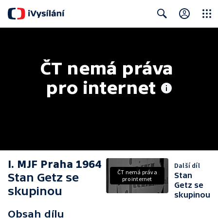
Close
Search
ČT nemá práva 
pro internet
I. MJF Praha 1964
Další díl
ČT nemá práva
Stan Getz se
Stan
pro internet
Getz se
skupinou
skupinou
Obsah dílu