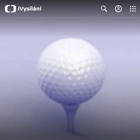
Close
Search