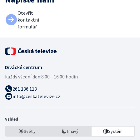
Otevřít
kontaktní
formulář
Divácké centrum
každý všední den:
8:00—16:00 hodin
261 136 113
info@ceskatelevize.cz
Vzhled
Světlý
Tmavý
Systém