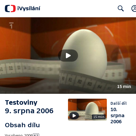
Search
15 min
Testoviny
Další díl
9. srpna 2006
10.
srpna
15 min
2006
Obsah dílu
Vyrobeno
2006