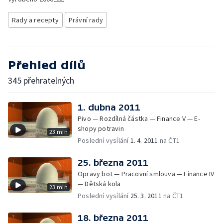
Rady a recepty
Právní rady
Přehled dílů
345 přehratelných
1. dubna 2011
Pivo — Rozdílná částka — Finance V — E-
shopy potravin
23 min
Poslední vysílání
1. 4. 2011
na ČT1
25. března 2011
Opravy bot — Pracovní smlouva — Finance IV
— Dětská kola
23 min
Poslední vysílání
25. 3. 2011
na ČT1
18. března 2011