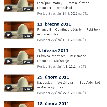
Letní pneumatiky — Prominutí trestu —
Finance III — Řemeslníci
22 min
Poslední vysílání
18. 3. 2011
na ČT1
11. března 2011
Finance II — Odmítnutí dědictví — Rybí tuky
— Vracení zboží
22 min
Poslední vysílání
11. 3. 2011
na ČT1
4. března 2011
Právo na informace — Reklamace —
Finance I — Šicí stroje
23 min
Poslední vysílání
4. 3. 2011
na ČT1
25. února 2011
Názvosloví — Vystěhování — Spotřební koš
— Masné výrobky
22 min
Poslední vysílání
25. 2. 2011
na ČT1
18. února 2011