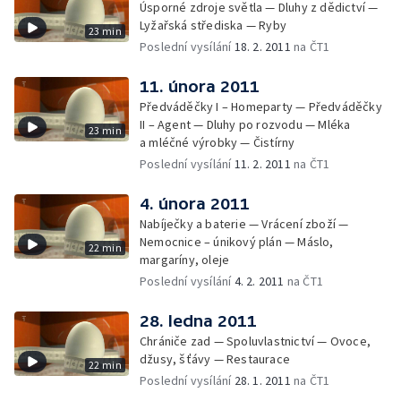
Úsporné zdroje světla — Dluhy z dědictví —
Lyžařská střediska — Ryby
23 min
Poslední vysílání
18. 2. 2011
na ČT1
11. února 2011
Předváděčky I – Homeparty — Předváděčky
II – Agent — Dluhy po rozvodu — Mléka
23 min
a mléčné výrobky — Čistírny
Poslední vysílání
11. 2. 2011
na ČT1
4. února 2011
Nabíječky a baterie — Vrácení zboží —
Nemocnice – únikový plán — Máslo,
22 min
margaríny, oleje
Poslední vysílání
4. 2. 2011
na ČT1
28. ledna 2011
Chrániče zad — Spoluvlastnictví — Ovoce,
džusy, šťávy — Restaurace
22 min
Poslední vysílání
28. 1. 2011
na ČT1