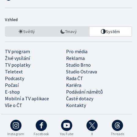
Vzhled
Světlý
Tmavý
Systém
TV program
Pro média
Živé vysílání
Reklama
TV poplatky
Studio Brno
Teletext
Studio Ostrava
Podcasty
Rada ČT
Počasí
Kariéra
E-shop
Podávání námětů
Mobilní a TV aplikace
Časté dotazy
Vše o ČT
Kontakty
Instagram
Facebook
YouTube
X
Threads