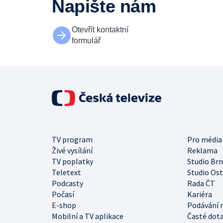
Napište nám
Otevřít kontaktní
formulář
TV program
Pro média
Živé vysílání
Reklama
TV poplatky
Studio Br
Teletext
Studio Os
Podcasty
Rada ČT
Počasí
Kariéra
E-shop
Podávání 
Mobilní a TV aplikace
Časté dot