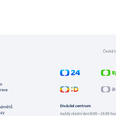
Česká t
no
trava
Divácké centrum
námětů
azy
každý všední den:
8:00—16:00 ho