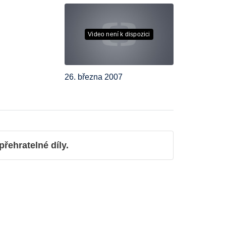
Video není k dispozici
26. března 2007
ehratelné díly.