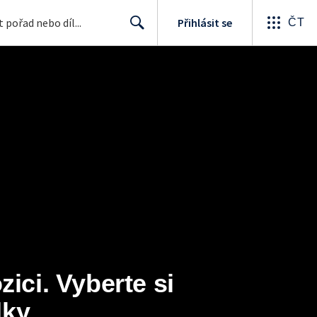
Přihlásit se
ČT
Search
ci. Vyberte si 
ky.