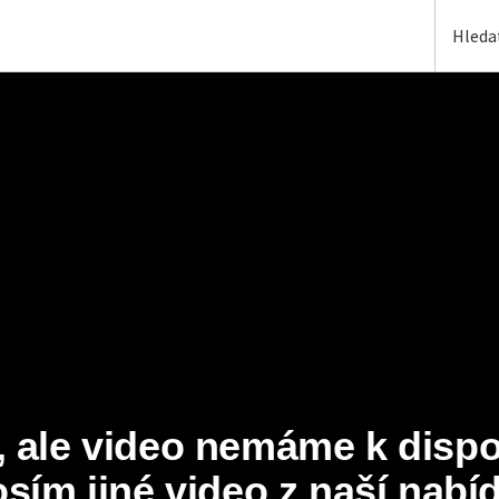
ale video nemáme k dispozi
osím jiné video z naší nabíd