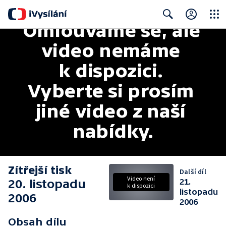
Omlouváme se, ale 
Close
Search
video nemáme 
k dispozici. 
Vyberte si prosím 
jiné video z naší 
nabídky.
Zítřejší tisk
Další díl
Video není
20. listopadu
21.
k dispozici
listopadu
2006
2006
Obsah dílu