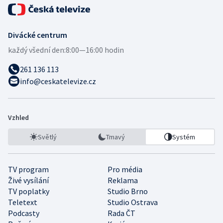
Divácké centrum
každý všední den:
8:00—16:00 hodin
261 136 113
info@ceskatelevize.cz
Vzhled
Světlý
Tmavý
Systém
TV program
Pro média
Živé vysílání
Reklama
TV poplatky
Studio Brno
Teletext
Studio Ostrava
Podcasty
Rada ČT