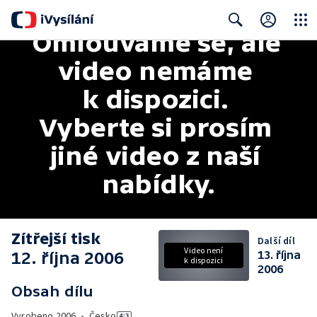
Omlouváme se, ale 
Close
Search
video nemáme 
k dispozici. 
Vyberte si prosím 
jiné video z naší 
nabídky.
Zítřejší tisk
Další díl
Video není
12. října 2006
13. října
k dispozici
2006
Obsah dílu
Vyrobeno
2006
•
Česko