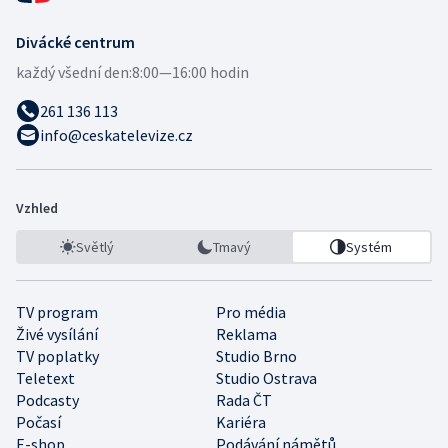
Divácké centrum
každý všední den:
8:00—16:00 hodin
261 136 113
info@ceskatelevize.cz
Vzhled
Světlý
Tmavý
Systém
TV program
Pro média
Živé vysílání
Reklama
TV poplatky
Studio Brno
Teletext
Studio Ostrava
Podcasty
Rada ČT
Počasí
Kariéra
E-shop
Podávání námětů