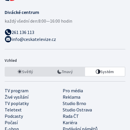
Divácké centrum
každý všední den:
8:00—16:00 hodin
261 136 113
info@ceskatelevize.cz
Vzhled
Světlý
Tmavý
Systém
TV program
Pro média
Živé vysílání
Reklama
TV poplatky
Studio Brno
Teletext
Studio Ostrava
Podcasty
Rada ČT
Počasí
Kariéra
E-shop
Podávání námětů