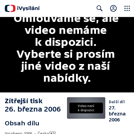
Omlouváme se, ale 
Close
Search
video nemáme 
k dispozici. 
Vyberte si prosím 
jiné video z naší 
nabídky.
Zítřejší tisk
Další díl
Video není
26. března 2006
27.
k dispozici
března
2006
Obsah dílu
Vyrobeno
2006
•
Česko