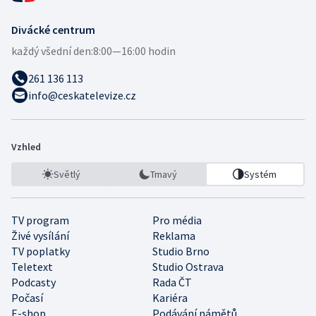
Divácké centrum
každý všední den:
8:00—16:00 hodin
261 136 113
info@ceskatelevize.cz
Vzhled
Světlý
Tmavý
Systém
TV program
Pro média
Živé vysílání
Reklama
TV poplatky
Studio Brno
Teletext
Studio Ostrava
Podcasty
Rada ČT
Počasí
Kariéra
E-shop
Podávání námětů