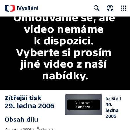
Omlouváme se, ale 
Close
Search
video nemáme 
k dispozici. 
Vyberte si prosím 
jiné video z naší 
nabídky.
Zítřejší tisk
Další díl
Video není
29. ledna 2006
30.
k dispozici
ledna
2006
Obsah dílu
Vyrobeno
2006
•
Česko