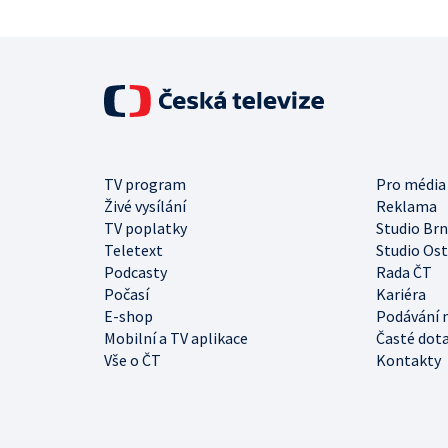
TV program
Pro média
Živé vysílání
Reklama
TV poplatky
Studio Br
Teletext
Studio Os
Podcasty
Rada ČT
Počasí
Kariéra
E-shop
Podávání 
Mobilní a TV aplikace
Časté dot
Vše o ČT
Kontakty