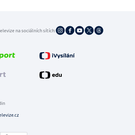
elevize na sociálních sítích:
din
levize.cz