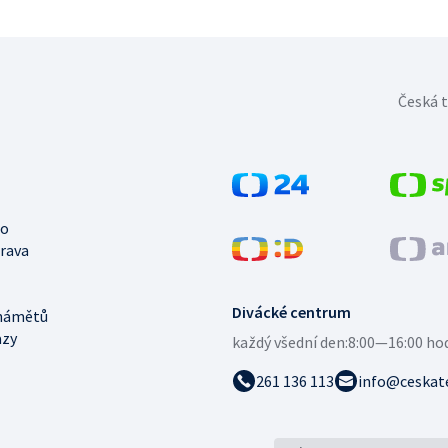
Česká t
no
trava
Divácké centrum
námětů
azy
každý všední den:
8:00—16:00 ho
261 136 113
info@ceskate