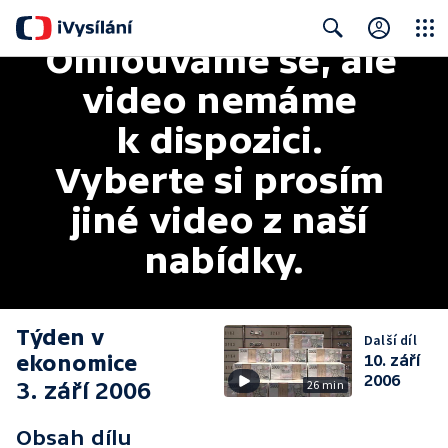
Omlouváme se, ale 
Close
Search
video nemáme 
k dispozici. 
Vyberte si prosím 
jiné video z naší 
nabídky.
Týden v
Další díl
ekonomice
10. září
2006
3. září 2006
26 min
Obsah dílu