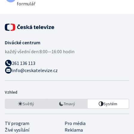
formulář
Divácké centrum
každý všední den:
8:00—16:00 hodin
261 136 113
info@ceskatelevize.cz
Vzhled
Světlý
Tmavý
Systém
TV program
Pro média
Živé vysílání
Reklama