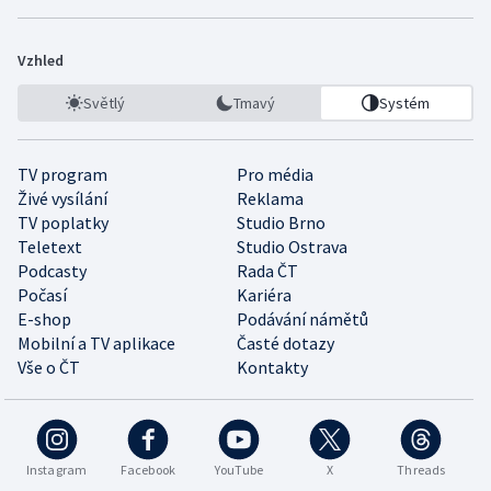
Vzhled
Světlý
Tmavý
Systém
TV program
Pro média
Živé vysílání
Reklama
TV poplatky
Studio Brno
Teletext
Studio Ostrava
Podcasty
Rada ČT
Počasí
Kariéra
E-shop
Podávání námětů
Mobilní a TV aplikace
Časté dotazy
Vše o ČT
Kontakty
Instagram
Facebook
YouTube
X
Threads