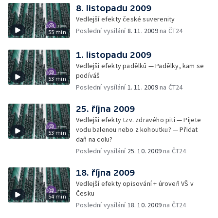
8. listopadu 2009
Vedlejší efekty české suverenity
Poslední vysílání
8. 11. 2009
na ČT24
55 min
1. listopadu 2009
Vedlejší efekty padělků — Padělky, kam se
podíváš
53 min
Poslední vysílání
1. 11. 2009
na ČT24
25. října 2009
Vedlejší efekty tzv. zdravého pití — Pijete
vodu balenou nebo z kohoutku? — Přidat
53 min
daň na colu?
Poslední vysílání
25. 10. 2009
na ČT24
18. října 2009
Vedlejší efekty opisování + úroveň VŠ v
Česku
54 min
Poslední vysílání
18. 10. 2009
na ČT24