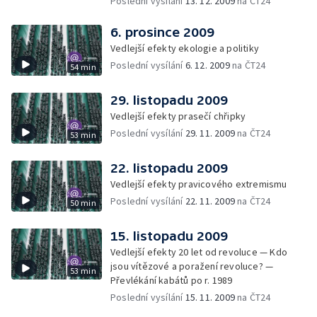
Poslední vysílání
13. 12. 2009
na ČT24
6. prosince 2009
Vedlejší efekty ekologie a politiky
Poslední vysílání
6. 12. 2009
na ČT24
54 min
29. listopadu 2009
Vedlejší efekty prasečí chřipky
Poslední vysílání
29. 11. 2009
na ČT24
53 min
22. listopadu 2009
Vedlejší efekty pravicového extremismu
Poslední vysílání
22. 11. 2009
na ČT24
50 min
15. listopadu 2009
Vedlejší efekty 20 let od revoluce — Kdo
jsou vítězové a poražení revoluce? —
53 min
Převlékání kabátů po r. 1989
Poslední vysílání
15. 11. 2009
na ČT24