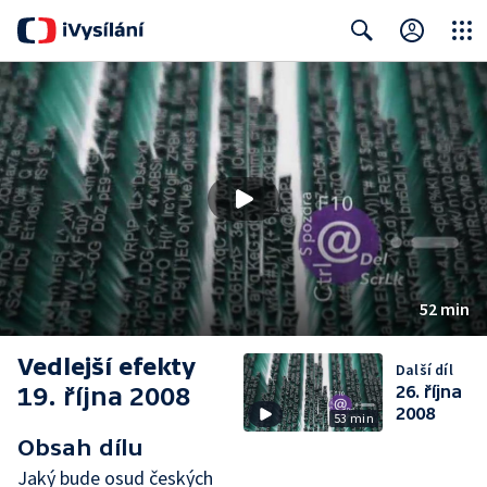
Close
Search
52 min
Vedlejší efekty
Další díl
19. října 2008
26. října
2008
53 min
Obsah dílu
Jaký bude osud českých