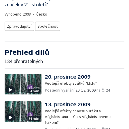
značek v 21. století?
Vyrobeno
2008
•
Česko
Zpravodajství
Společnost
Přehled dílů
184 přehratelných
20. prosince 2009
Vedlejší efekty svátků "klidu"
Poslední vysílání
20. 12. 2009
na ČT24
54 min
13. prosince 2009
Vedlejší efekty chaosu v Iráku a
Afghánistánu — Co s Afghánistánem a
54 min
Irákem?