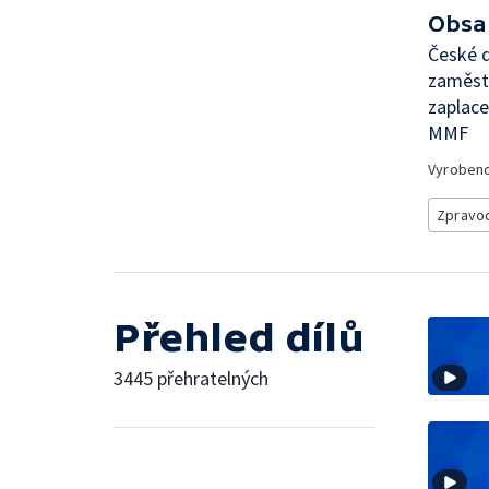
Obsa
České d
zaměstn
zaplace
MMF
Vyroben
Zpravod
Přehled dílů
3445 přehratelných