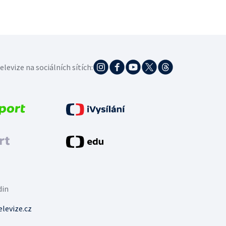
elevize na sociálních sítích:
din
levize.cz