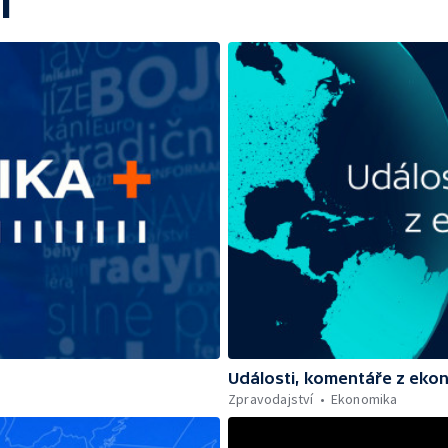
í
Události, komentáře z eko
Zpravodajství
Ekonomika