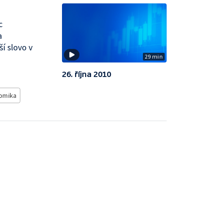
c
a
í slovo v
29 min
26. října 2010
omika