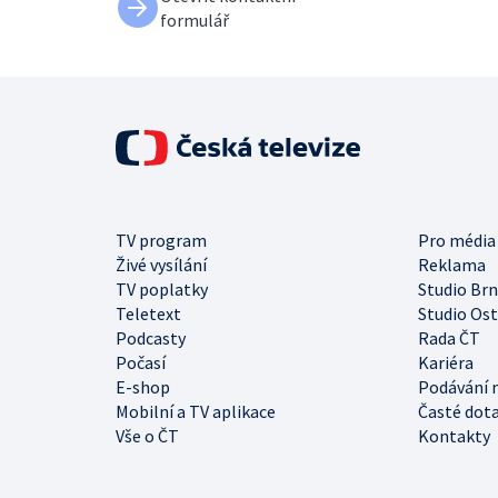
formulář
TV program
Pro média
Živé vysílání
Reklama
TV poplatky
Studio Br
Teletext
Studio Os
Podcasty
Rada ČT
Počasí
Kariéra
E-shop
Podávání 
Mobilní a TV aplikace
Časté dot
Vše o ČT
Kontakty