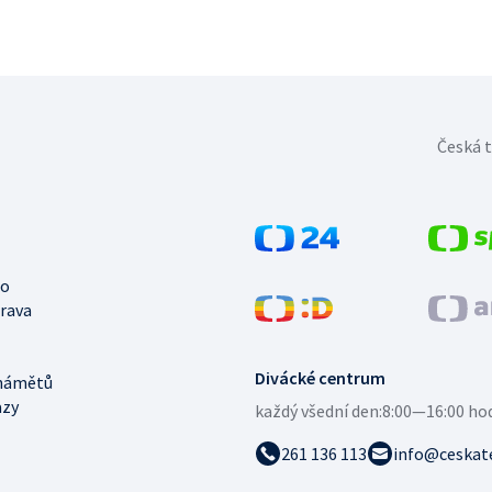
Česká t
no
trava
Divácké centrum
námětů
azy
každý všední den:
8:00—16:00 ho
261 136 113
info@ceskate