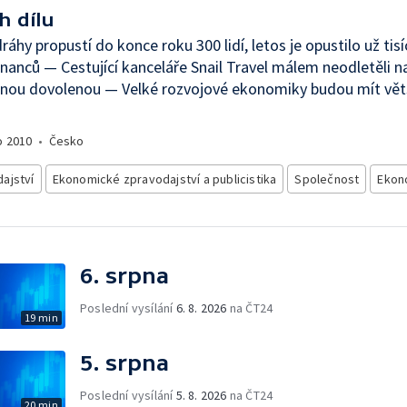
h dílu
ráhy propustí do konce roku 300 lidí, letos je opustilo už tisí
anců — Cestující kanceláře Snail Travel málem neodletěli n
nou dovolenou — Velké rozvojové ekonomiky budou mít větš
o
2010
•
Česko
ajství
Ekonomické zpravodajství a publicistika
Společnost
Ekon
6. srpna
Poslední vysílání
6. 8. 2026
na ČT24
19 min
5. srpna
Poslední vysílání
5. 8. 2026
na ČT24
20 min