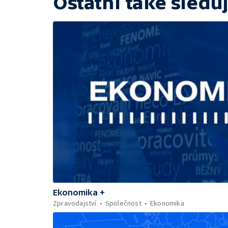
Ostatní také sleduj
Ekonomika +
Zpravodajství
Společnost
Ekonomika