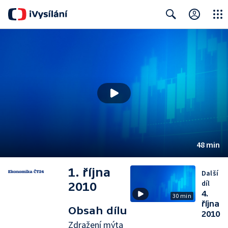
Close
Search
48 min
1. října
Další
díl
2010
4.
30 min
října
Obsah dílu
2010
Zdražení mýta