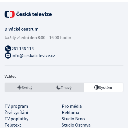
Divácké centrum
každý všední den:
8:00—16:00 hodin
261 136 113
info@ceskatelevize.cz
Vzhled
Světlý
Tmavý
Systém
TV program
Pro média
Živé vysílání
Reklama
TV poplatky
Studio Brno
Teletext
Studio Ostrava