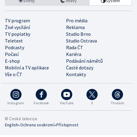
Světlý
Tmavý
Systém
TV program
Pro média
Živé vysílání
Reklama
TV poplatky
Studio Brno
Teletext
Studio Ostrava
Podcasty
Rada ČT
Počasí
Kariéra
E-shop
Podávání námětů
Mobilní a TV aplikace
Časté dotazy
Vše o ČT
Kontakty
Instagram
Facebook
YouTube
X
Threads
© Česká televize
•
•
English
Ochrana soukromí
Přístupnost