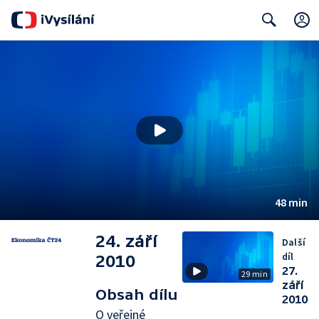
Search
48 min
24. září
Další
díl
2010
27.
29 min
září
Obsah dílu
2010
O veřejné