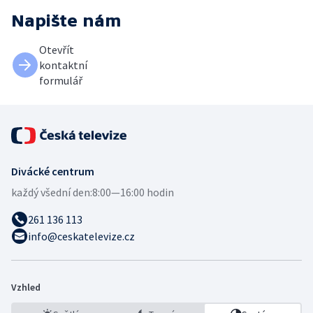
Napište nám
Otevřít
kontaktní
formulář
Divácké centrum
každý všední den:
8:00—16:00 hodin
261 136 113
info@ceskatelevize.cz
Vzhled