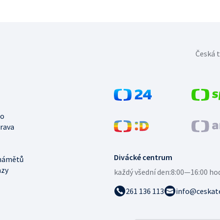
Česká t
no
trava
Divácké centrum
námětů
azy
každý všední den:
8:00—16:00 ho
261 136 113
info@ceskate