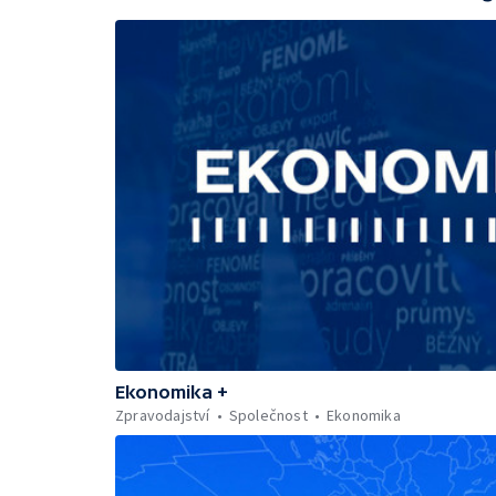
Ekonomika +
Zpravodajství
Společnost
Ekonomika