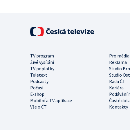
TV program
Pro média
Živé vysílání
Reklama
TV poplatky
Studio Br
Teletext
Studio Os
Podcasty
Rada ČT
Počasí
Kariéra
E-shop
Podávání 
Mobilní a TV aplikace
Časté dot
Vše o ČT
Kontakty