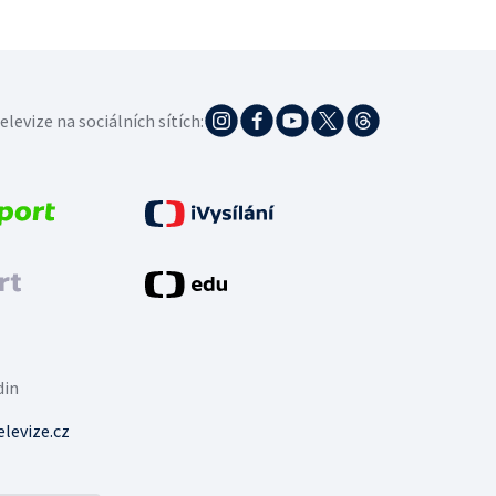
elevize na sociálních sítích:
din
levize.cz