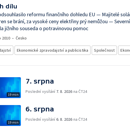
h dílu
dsouhlasilo reformu finančního dohledu EU — Majitelé solá
ren se brání, za vysoké ceny elektřiny prý nemůžou — Severn
a jižního souseda o potravinovou pomoc
o
2010
•
Česko
ajství
Ekonomické zpravodajství a publicistika
Společnost
Ekon
7. srpna
Poslední vysílání
7. 8. 2026
na ČT24
19 min
6. srpna
Poslední vysílání
6. 8. 2026
na ČT24
19 min