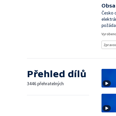
Obsa
Česko o
elektrá
požádal
Vyroben
Zpravod
Přehled dílů
3446 přehratelných