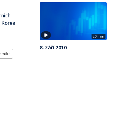
rních
í Korea
20 min
8. září 2010
omika