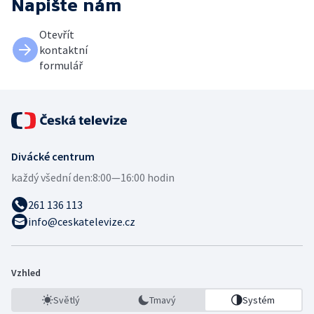
Napište nám
Otevřít
kontaktní
formulář
Divácké centrum
každý všední den:
8:00—16:00 hodin
261 136 113
info@ceskatelevize.cz
Vzhled
Světlý
Tmavý
Systém