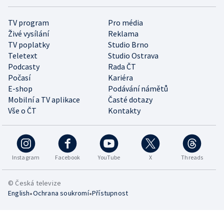
TV program
Pro média
Živé vysílání
Reklama
TV poplatky
Studio Brno
Teletext
Studio Ostrava
Podcasty
Rada ČT
Počasí
Kariéra
E-shop
Podávání námětů
Mobilní a TV aplikace
Časté dotazy
Vše o ČT
Kontakty
Instagram
Facebook
YouTube
X
Threads
© Česká televize
•
•
English
Ochrana soukromí
Přístupnost