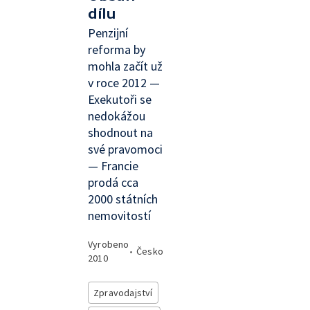
dílu
Penzijní
reforma by
mohla začít už
v roce 2012 —
Exekutoři se
nedokážou
shodnout na
své pravomoci
— Francie
prodá cca
2000 státních
nemovitostí
Vyrobeno
•
Česko
2010
Zpravodajství