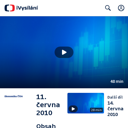
Search
48 min
11.
Další díl
14.
června
června
28 min
2010
2010
Obsah