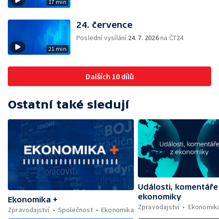
17 min
24. července
Poslední vysílání
24. 7. 2026
na ČT24
21 min
Dalších 10 dílů
Ostatní také sledují
Události, komentáře
ekonomiky
Ekonomika +
Zpravodajství
Ekonomik
Zpravodajství
Společnost
Ekonomika