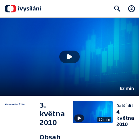
Search
63 min
3.
Další díl
4.
května
května
30 min
2010
2010
Obsah