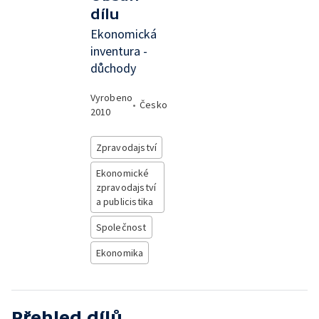
dílu
Ekonomická
inventura -
důchody
Vyrobeno
•
Česko
2010
Zpravodajství
Ekonomické
zpravodajství
a publicistika
Společnost
Ekonomika
Přehled dílů