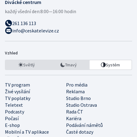
Divácké centrum
každý všední den:
8:00—16:00 hodin
261 136 113
info@ceskatelevize.cz
Vzhled
Světlý
Tmavý
Systém
TV program
Pro média
Živé vysílání
Reklama
TV poplatky
Studio Brno
Teletext
Studio Ostrava
Podcasty
Rada ČT
Počasí
Kariéra
E-shop
Podávání námětů
Mobilní a TV aplikace
Časté dotazy