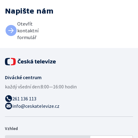
Napište nám
Otevřít
kontaktní
formulář
Divácké centrum
každý všední den:
8:00—16:00 hodin
261 136 113
info@ceskatelevize.cz
Vzhled