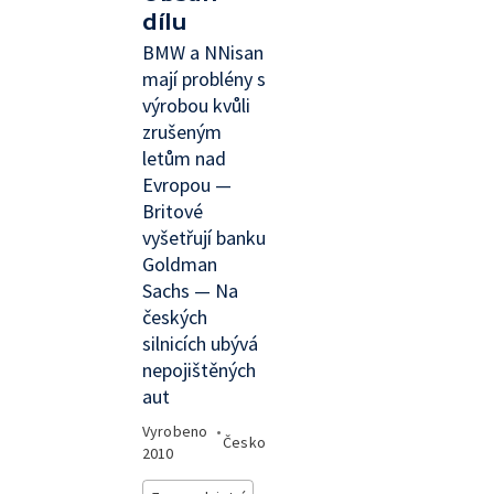
dílu
BMW a NNisan
mají problény s
výrobou kvůli
zrušeným
letům nad
Evropou —
Britové
vyšetřují banku
Goldman
Sachs — Na
českých
silnicích ubývá
nepojištěných
aut
Vyrobeno
•
Česko
2010