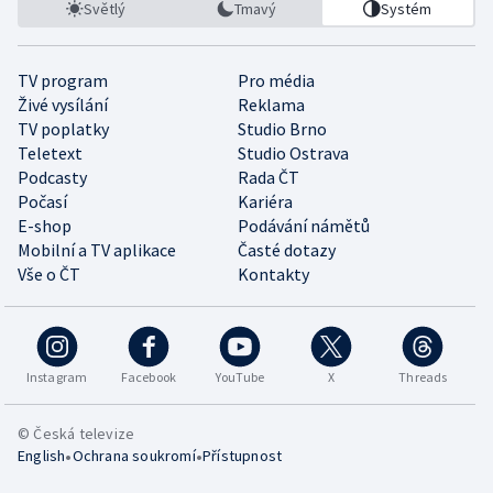
Světlý
Tmavý
Systém
TV program
Pro média
Živé vysílání
Reklama
TV poplatky
Studio Brno
Teletext
Studio Ostrava
Podcasty
Rada ČT
Počasí
Kariéra
E-shop
Podávání námětů
Mobilní a TV aplikace
Časté dotazy
Vše o ČT
Kontakty
Instagram
Facebook
YouTube
X
Threads
© Česká televize
•
•
English
Ochrana soukromí
Přístupnost