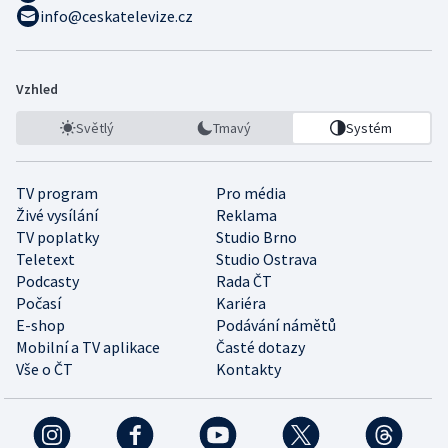
info@ceskatelevize.cz
Vzhled
Světlý
Tmavý
Systém
TV program
Pro média
Živé vysílání
Reklama
TV poplatky
Studio Brno
Teletext
Studio Ostrava
Podcasty
Rada ČT
Počasí
Kariéra
E-shop
Podávání námětů
Mobilní a TV aplikace
Časté dotazy
Vše o ČT
Kontakty