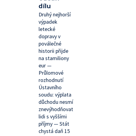
dílu
Druhý nejhorší
výpadek
letecké
dopravy v
poválečné
historii přijde
na stamiliony
eur —
Průlomové
rozhodnutí
Ústavního
soudu: výplata
důchodu nesmí
znevýhodňovat
lidi s vyššími
příjmy — Stát
chystá daň 15