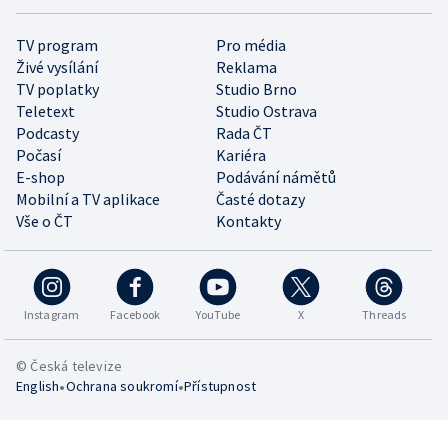
TV program
Pro média
Živé vysílání
Reklama
TV poplatky
Studio Brno
Teletext
Studio Ostrava
Podcasty
Rada ČT
Počasí
Kariéra
E-shop
Podávání námětů
Mobilní a TV aplikace
Časté dotazy
Vše o ČT
Kontakty
Instagram
Facebook
YouTube
X
Threads
© Česká televize
•
•
English
Ochrana soukromí
Přístupnost