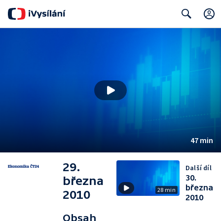
Search
47 min
29.
Další díl
30.
března
března
28 min
2010
2010
Obsah