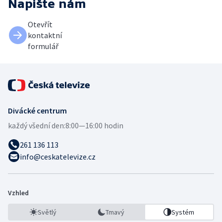
Napište nám
Otevřít
kontaktní
formulář
Divácké centrum
každý všední den:
8:00—16:00 hodin
261 136 113
info@ceskatelevize.cz
Vzhled
Světlý
Tmavý
Systém