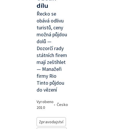
dílu
Řecko se
obává odlivu
turistů, ceny
možná půjdou
dolů —
Dozorčí rady
státních firem
mají zeštíhlet
— Manažeři
firmy Rio
Tinto půjdou
do vězení
Vyrobeno
•
Česko
2010
Zpravodajství