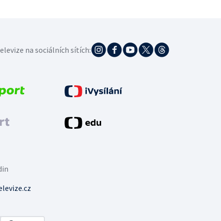
elevize na sociálních sítích:
din
levize.cz