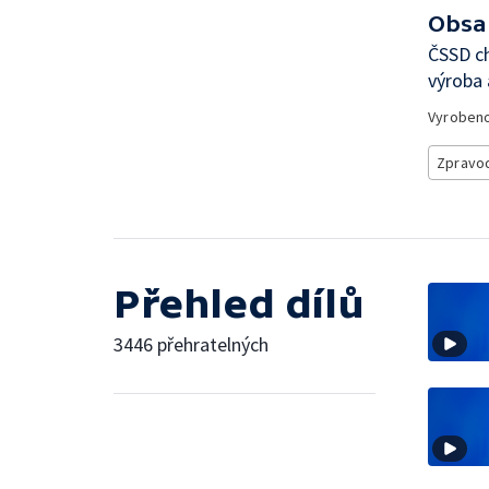
Obsa
ČSSD ch
výroba 
Vyroben
Zpravod
Přehled dílů
3446 přehratelných