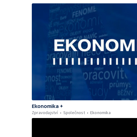
Ekonomika +
Zpravodajství
Společnost
Ekonomika