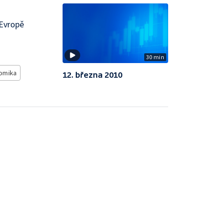
 Evropě
30 min
omika
12. března 2010