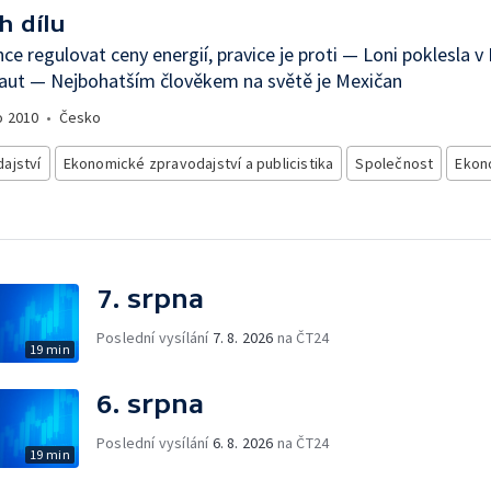
h dílu
ce regulovat ceny energií, pravice je proti — Loni poklesla v
aut — Nejbohatším člověkem na světě je Mexičan
o
2010
•
Česko
ajství
Ekonomické zpravodajství a publicistika
Společnost
Ekon
7. srpna
Poslední vysílání
7. 8. 2026
na ČT24
19 min
6. srpna
Poslední vysílání
6. 8. 2026
na ČT24
19 min