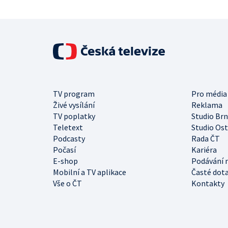
TV program
Pro média
Živé vysílání
Reklama
TV poplatky
Studio Br
Teletext
Studio Os
Podcasty
Rada ČT
Počasí
Kariéra
E-shop
Podávání 
Mobilní a TV aplikace
Časté dot
Vše o ČT
Kontakty