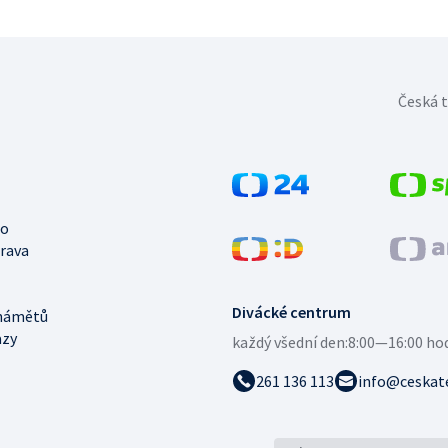
Česká t
no
trava
Divácké centrum
námětů
azy
každý všední den:
8:00—16:00 ho
261 136 113
info@ceskate