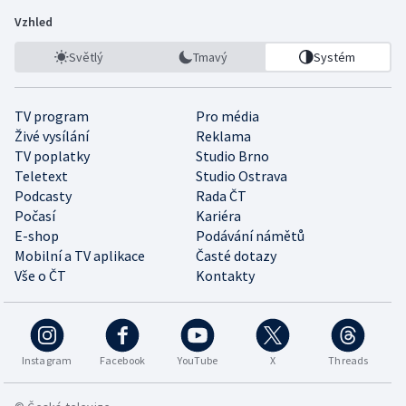
Vzhled
Světlý
Tmavý
Systém
TV program
Pro média
Živé vysílání
Reklama
TV poplatky
Studio Brno
Teletext
Studio Ostrava
Podcasty
Rada ČT
Počasí
Kariéra
E-shop
Podávání námětů
Mobilní a TV aplikace
Časté dotazy
Vše o ČT
Kontakty
Instagram
Facebook
YouTube
X
Threads