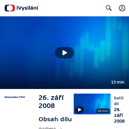
Search
13 min
26. září
Další
díl
2008
26.
26 min
září
Obsah dílu
2008
Vyrobeno
•